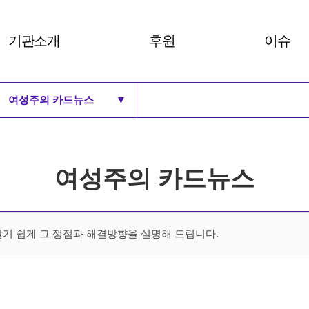
기관소개
후원
이슈
여성주의 카드뉴스
▼
비전 및 30주년 BI
후원안내
여성주의
로고
후원하기
세계 여
여성주의 카드뉴스
연혁
세계 여성뉴스
여성주의 카드뉴스
주요사업과 부설기관
조직도
예결산보고
기 쉽게 그 쟁점과 해결방향을 설명해 드립니다.