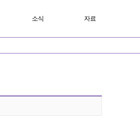
소식
자료
 카드뉴스
공지사항
총회보고서
성뉴스
안내
발간자료
성명서
아카이브
살러온