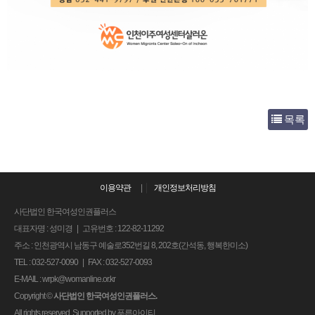
목록
이용약관
|
개인정보처리방침
사단법인 한국여성인권플러스
대표자명 : 성미경 | 고유번호 : 122-82-11292
주소 : 인천광역시 남동구 예술로352번길 8, 202호(간석동, 행복한미소)
TEL : 032-527-0090 | FAX : 032-527-0093
E-MAIL : wrpk@womanline.or.kr
Copyright
©
사단법인 한국여성인권플러스.
All rights reserved. Supported by
푸른아이티.