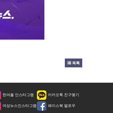
목록
한여플 인스타그램
카카오톡 친구맺기
여성뉴스인스타그램
페이스북 팔로우