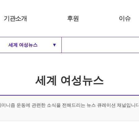
기관소개
후원
이슈
세계 여성뉴스
▼
비전 및 30주년 BI
후원안내
여성주의
로고
후원하기
세계 여
여성주의 카드뉴스
연혁
세계 여성뉴스
세계 여성뉴스
주요사업과 부설기관
조직도
예결산보고
페미니즘 운동에 관련한 소식을 전해드리는 뉴스 큐레이션 채널입니다.