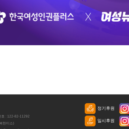
정기후원
122-82-11292
일시후원
행복한미소)