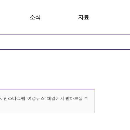
소식
자료
 카드뉴스
공지사항
총회보고서
성뉴스
안내
발간자료
성명서
아카이브
살러온
 인스타그램 ‘여성뉴스’ 채널에서 받아보실 수