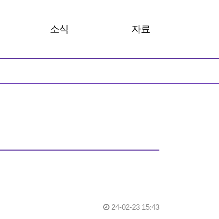
소식
자료
 카드뉴스
공지사항
총회보고서
성뉴스
안내
발간자료
성명서
아카이브
살러온
24-02-23 15:43