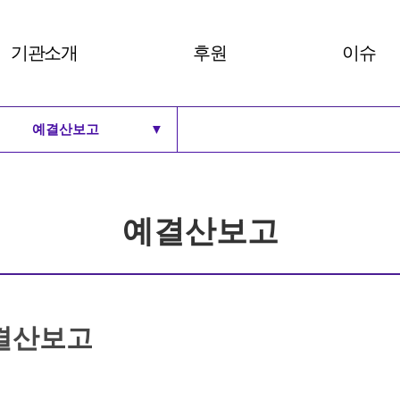
기관소개
후원
이슈
예결산보고
▼
비전 및 30주년 BI
후원안내
여성주의
로고
후원하기
세계 여
비전 및 30주년 BI
연혁
로고
예결산보고
주요사업과 부설기관
연혁
조직도
주요사업과 부설기관
예결산보고
조직도
 결산보고
예결산보고