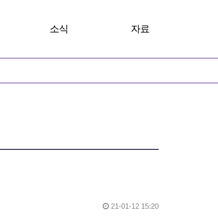
소식
자료
 카드뉴스
공지사항
총회보고서
성뉴스
안내
발간자료
성명서
아카이브
살러온
21-01-12 15:20