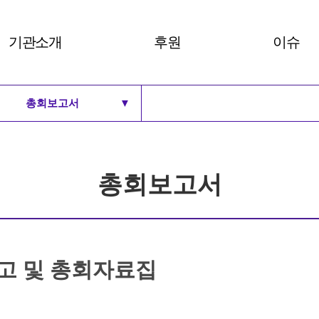
기관소개
후원
이슈
총회보고서
▼
비전 및 30주년 BI
후원안내
여성주의
로고
후원하기
세계 여
총회보고서
연혁
발간자료
총회보고서
주요사업과 부설기관
아카이브
조직도
예결산보고
고 및 총회자료집