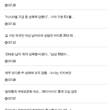
07-28
“이스라엘 구금 중 성폭력 당했다”…가자 구호 EU 활…
07-16
길 가던 외국인 여성 넘어뜨려 성범죄 저지른 20대 체…
07-13
‘13세女 납치’ 최악 성폭행 터졌다…“남성 30명이 …
07-09
제주 또다른 中 성매매 조직 정황…수사는 지지부진
07-08
범죄통계 국제표준화 속도…'페미사이드' 통계 도입 검토
07-07