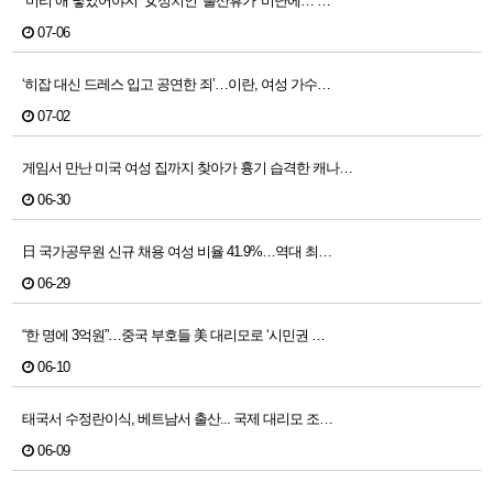
“미리 애 낳았어야지” 女정치인 ‘출산휴가’ 비난에…“…
07-06
‘히잡 대신 드레스 입고 공연한 죄’…이란, 여성 가수…
07-02
게임서 만난 미국 여성 집까지 찾아가 흉기 습격한 캐나…
06-30
日 국가공무원 신규 채용 여성 비율 41.9%…역대 최…
06-29
“한 명에 3억원”…중국 부호들 美 대리모로 ‘시민권 …
06-10
태국서 수정란이식, 베트남서 출산... 국제 대리모 조…
06-09