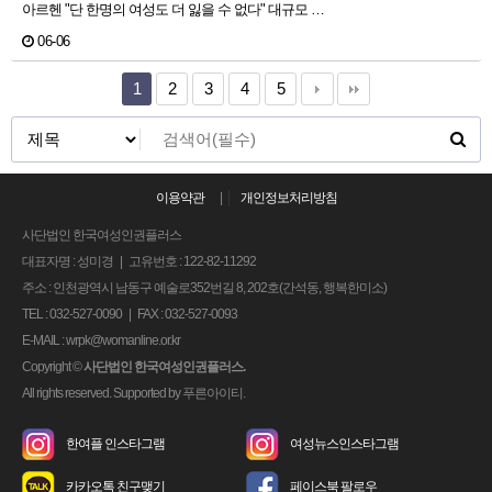
아르헨 "단 한명의 여성도 더 잃을 수 없다" 대규모 …
06-06
1
2
3
4
5
이용약관
|
개인정보처리방침
사단법인 한국여성인권플러스
대표자명 : 성미경 | 고유번호 : 122-82-11292
주소 : 인천광역시 남동구 예술로352번길 8, 202호(간석동, 행복한미소)
TEL : 032-527-0090 | FAX : 032-527-0093
E-MAIL : wrpk@womanline.or.kr
Copyright
©
사단법인 한국여성인권플러스.
All rights reserved. Supported by
푸른아이티.
한여플 인스타그램
여성뉴스인스타그램
카카오톡 친구맺기
페이스북 팔로우