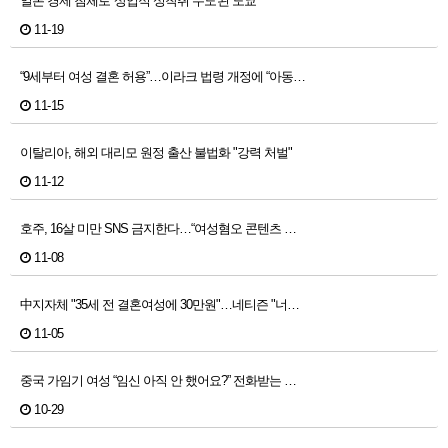
일본 경제 침체로 '상업적 성착취 수도'된 도쿄
11-19
“9세부터 여성 결혼 허용”…이라크 법령 개정에 “아동…
11-15
이탈리아, 해외 대리모 원정 출산 불법화 "강력 처벌"
11-12
호주, 16살 미만 SNS 금지한다…“여성혐오 콘텐츠 …
11-08
中지자체 "35세 전 결혼여성에 30만원"…네티즌 "너…
11-05
중국 가임기 여성 “임신 아직 안 했어요?” 전화받는 …
10-29