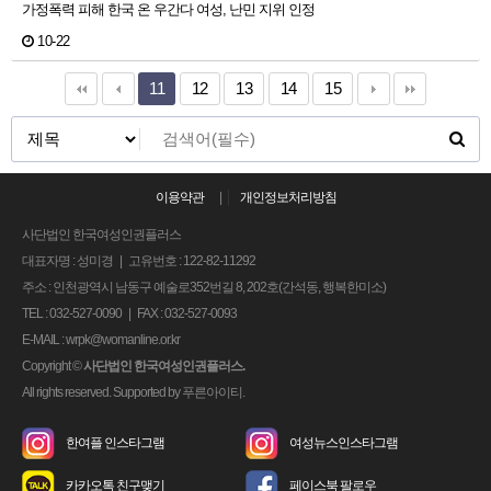
가정폭력 피해 한국 온 우간다 여성, 난민 지위 인정
10-22
11
12
13
14
15
이용약관
|
개인정보처리방침
사단법인 한국여성인권플러스
대표자명 : 성미경 | 고유번호 : 122-82-11292
주소 : 인천광역시 남동구 예술로352번길 8, 202호(간석동, 행복한미소)
TEL : 032-527-0090 | FAX : 032-527-0093
E-MAIL : wrpk@womanline.or.kr
Copyright
©
사단법인 한국여성인권플러스.
All rights reserved. Supported by
푸른아이티.
한여플 인스타그램
여성뉴스인스타그램
카카오톡 친구맺기
페이스북 팔로우